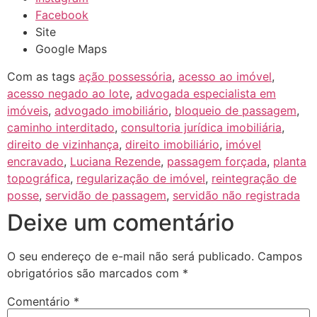
Facebook
Site
Google Maps
Com as tags
ação possessória
,
acesso ao imóvel
,
acesso negado ao lote
,
advogada especialista em
imóveis
,
advogado imobiliário
,
bloqueio de passagem
,
caminho interditado
,
consultoria jurídica imobiliária
,
direito de vizinhança
,
direito imobiliário
,
imóvel
encravado
,
Luciana Rezende
,
passagem forçada
,
planta
topográfica
,
regularização de imóvel
,
reintegração de
posse
,
servidão de passagem
,
servidão não registrada
Deixe um comentário
O seu endereço de e-mail não será publicado.
Campos
obrigatórios são marcados com
*
Comentário
*