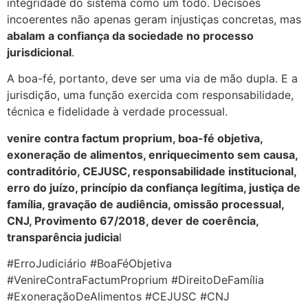
integridade do sistema como um todo. Decisões
incoerentes não apenas geram injustiças concretas, mas
abalam a confiança da sociedade no processo
jurisdicional
.
A boa-fé, portanto, deve ser uma via de mão dupla. E a
jurisdição, uma função exercida com responsabilidade,
técnica e fidelidade à verdade processual.
venire contra factum proprium, boa-fé objetiva,
exoneração de alimentos, enriquecimento sem causa,
contraditório, CEJUSC, responsabilidade institucional,
erro do juízo, princípio da confiança legítima, justiça de
família, gravação de audiência, omissão processual,
CNJ, Provimento 67/2018, dever de coerência,
transparência judicia
l
#ErroJudiciário #BoaFéObjetiva
#VenireContraFactumProprium #DireitoDeFamília
#ExoneraçãoDeAlimentos #CEJUSC #CNJ