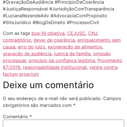
#GravaçãoDeAudiência #PrincípioDaCoerência
#JustiçaResponsável #JurisdiçãoComTransparência
#LucianaRezendeAdv #AdvocaciaComPropósito
#SiteJurídico #BlogDeDireito #ProcessoCivil
Com as tags
boa-fé objetiva
,
CEJUSC
,
CNJ
,
contraditório
,
dever de coerência
,
enriquecimento sem
causa
,
erro do juízo
,
exoneração de alimentos
,
gravação de audiência
,
justiça de família
,
omissão
processual
,
princípio da confiança legítima
,
Provimento
67/2018
,
responsabilidade institucional
,
venire contra
factum proprium
Deixe um comentário
O seu endereço de e-mail não será publicado.
Campos
obrigatórios são marcados com
*
Comentário
*