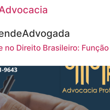
 Advocacia
zendeAdvogada
 no Direito Brasileiro: Função