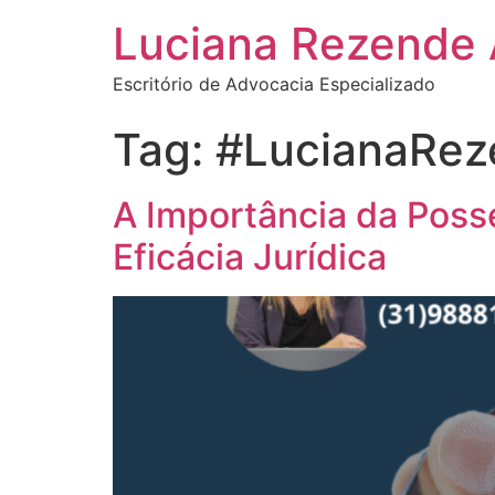
Luciana Rezende
Escritório de Advocacia Especializado
Tag:
#LucianaRe
A Importância da Posse
Eficácia Jurídica