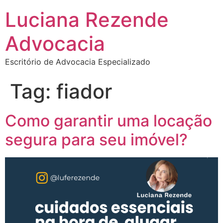
Luciana Rezende
Advocacia
Escritório de Advocacia Especializado
Tag:
fiador
Como garantir uma locação
segura para seu imóvel?