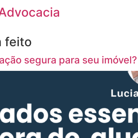
 Advocacia
 feito
ação segura para seu imóvel?