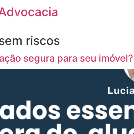
 Advocacia
sem riscos
ação segura para seu imóvel?